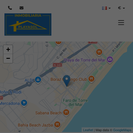
€
Toggle
+
−
Leaflet
| Map data ©
GoogleMaps