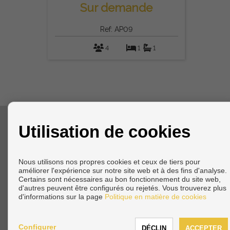
Sur demande
Ref: AP09
4
1
1
Utilisation de cookies
CONTACTER
Avenida Antonio Tore Tore, 9
Nous utilisons nos propres cookies et ceux de tiers pour
29740 Torre del Mar (Málaga)
améliorer l'expérience sur notre site web et à des fins d'analyse.
+34 699459776
|
+34 952540719
Certains sont nécessaires au bon fonctionnement du site web,
info@inmobiliariaplayasol.com
d'autres peuvent être configurés ou rejetés. Vous trouverez plus
d'informations sur la page
Politique en matière de cookies
Configurer