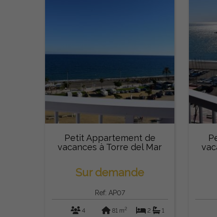
Petit Appartement de
P
vacances à Torre del Mar
vac
Sur demande
Ref: AP07
2
4
81 m
2
1