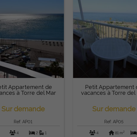
etit Appartement de
Petit Appartement 
ances à Torre del Mar
vacances à Torre del
Sur demande
Sur demande
Ref: AP01
Ref: AP05
2
4
2
1
4
81 m