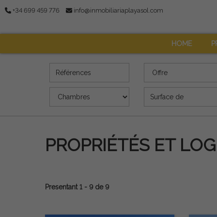
+34 699 459 776
info@inmobiliariaplayasol.com
HOME
P
Références
Offre
Chambres
Superficie (m2)
PROPRIÉTÉS ET LO
Presentant 1 - 9 de 9