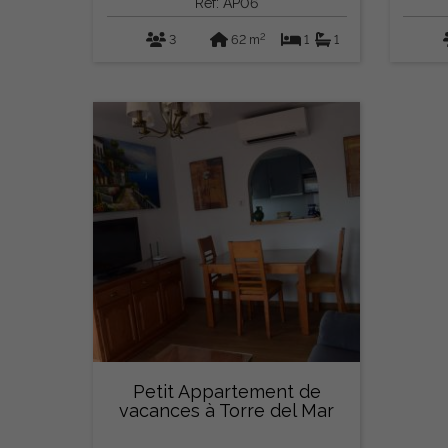
Ref: AP06
2
3
62 m
1
1
Petit Appartement de
vacances à Torre del Mar