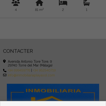
un complexe avec piscine et parking, le bâtiment a
2
4
81 m
2
1
ASCENSEUR.
CONTACTER
Avenida Antonio Tore Tore, 9
29740 Torre del Mar (Málaga)
+34 699459776
|
+34 952540719
info@inmobiliariaplayasol.com