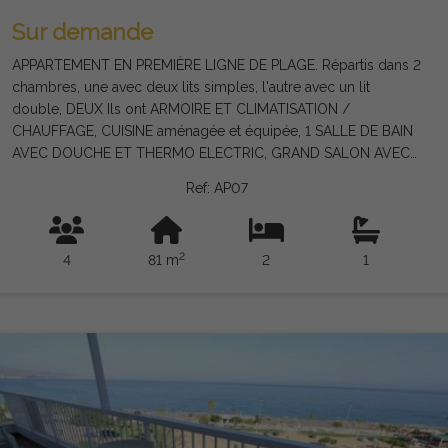
Sur demande
APPARTEMENT EN PREMIÈRE LIGNE DE PLAGE. Répartis dans 2
chambres, une avec deux lits simples, l'autre avec un lit
double, DEUX Ils ont ARMOIRE ET CLIMATISATION /
CHAUFFAGE, CUISINE aménagée et équipée, 1 SALLE DE BAIN
AVEC DOUCHE ET THERMO ELECTRIC, GRAND SALON AVEC
CLIMATISATION / CHAUFFAGE ET SUD terrasse avec vue
Ref: AP07
imprenable sur la plage et BOARDWALK TORRE DEL mars
L'appartement est situé dans un complexe avec piscine et
parking, le bâtiment a ASCENSEUR. L'appartement dispose de
2
4
81 m
2
1
WIFI ET TELEVISION.