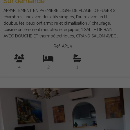
Sur demande
APPARTEMENT EN PREMIÈRE LIGNE DE PLAGE. DIFFUSER 2
chambres, une avec deux lits simples, l'autre avec un lit
double, les deux ont armoire et climatisation / chauffage,
cuisine entièrement meublée et équipée, 1 SALLE DE BAIN
AVEC DOUCHE ET thermoélectriques, GRAND SALON AVEC
CLIMATISATION / CHAUFFAGE ET TERRASSE EST AVEC VUE
Ref: AP04
SUR FACE SUPERBES DE LA PLAGE ET LA PROMENADE DE
TORRE DEL mars L'appartement est situé CONJOINTEMENT
AVEC Une piscine et un parking, le bâtiment dispose d'un
4
2
1
ascenseur. Il dispose du WiFi et de la télévision par satellite.