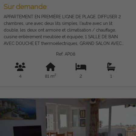
Sur demande
APPARTEMENT EN PREMIÈRE LIGNE DE PLAGE. DIFFUSER 2
chambres, une avec deux lits simples, l'autre avec un lit
double, les deux ont armoire et climatisation / chauffage,
cuisine entièrement meublée et équipée, 1 SALLE DE BAIN
AVEC DOUCHE ET thermoélectriques, GRAND SALON AVEC
CLIMATISATION / CHAUFFAGE ET SUD TERRASSE AVEC VUE
Ref: AP08
SUPERBE DE LA PLAGE ET LA PROMENADE DE TORRE DEL
mars L'appartement est situé CONJOINTEMENT AVEC Une
piscine et un parking, le bâtiment dispose d'un ascenseur.
2
4
81 m
2
1
L'appartement dispose de WIFI et de la télévision.